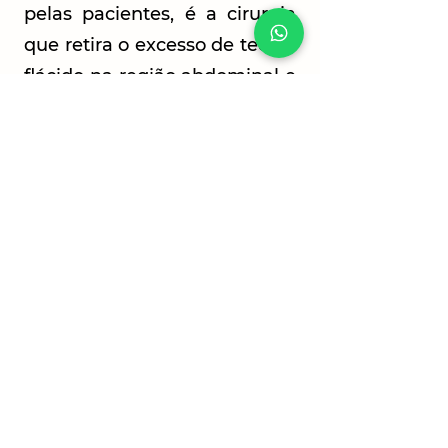
pelas pacientes, é a cirurgia
que retira o excesso de tecido
flácido na região abdominal e
deixa a barriguinha lisinha.
Para mais informações, agende
sua sonsulta: